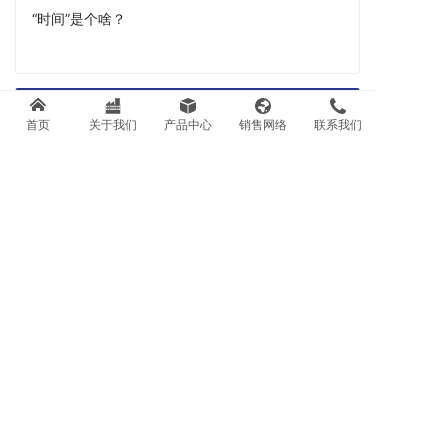
“时间”是个啥？
上一篇
首页
关于我们
产品中心
销售网络
联系我们
公司组织开展消防安全教育演习
联系我们
销售热线：
0371-67858801
售后热线：
0371-67858803
邮箱：sales@goldenhw.com.cn
地址：中国 · 郑州市高新区冬青街71号
Copyright ©2016 郑州金海威科技实业有限公司
豫ICP备05017007号