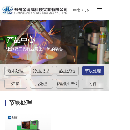
中文
/
EN
产品中心
让超硬工具行业用上一流的装备
粉末处理
冷压成型
热压烧结
节块处理
焊接
后处理
附件
智能化生产线
节块处理