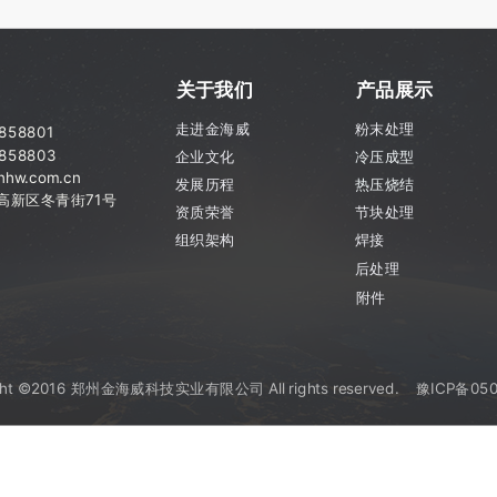
关于我们
产品展示
走进金海威
粉末处理
7858801
858803
企业文化
冷压成型
hw.com.cn
发展历程
热压烧结
市高新区
冬青街71号
资质荣誉
节块处理
组织架构
焊接
后处理
附件
ght ©2016 郑州金海威科技实业有限公司 All rights reserved.
豫ICP备050