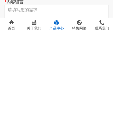
内容留言
首页
关于我们
产品中心
销售网络
联系我们
提交
联系我们
销售热线：
0371-67858801
售后热线：
0371-67858803
邮箱：sales@goldenhw.com.cn
地址：中国 · 郑州市高新区冬青街71号
Copyright ©2016 郑州金海威科技实业有限公司
豫ICP备05017007号